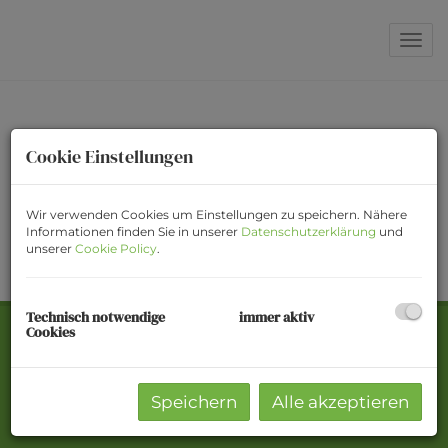
Navi
Unser Angebot an
Cookie Einstellungen
Penthäusern &
Wir verwenden Cookies um Einstellungen zu speichern. Nähere
Luxuswohnungen
Informationen finden Sie in unserer
Datenschutzerklärung
und
unserer
Cookie Policy
.
Technisch notwendige
immer aktiv
Cookies
Home
Speichern
Alle akzeptieren
Alle Immobilien