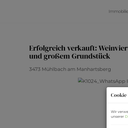
Immobili
Erfolgreich verkauft: Weinvi
und großem Grundstück
3473 Mühlbach am Manhartsberg
Cookie 
Wir verwe
unserer
D