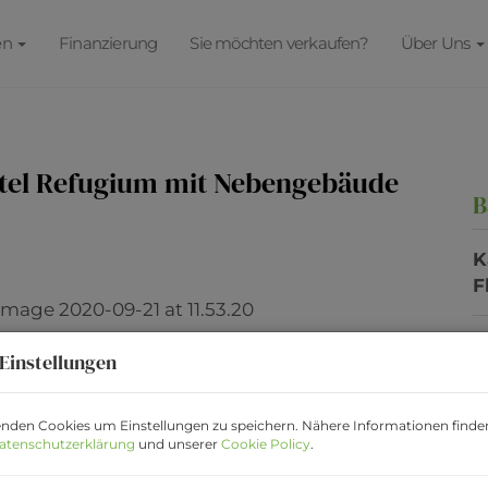
en
Finanzierung
Sie möchten verkaufen?
Über Uns
ertel Refugium mit Nebengebäude
B
K
F
Einstellungen
B
O
nden Cookies um Einstellungen zu speichern. Nähere Informationen finden
atenschutzerklärung
und unserer
Cookie Policy
.
V
O