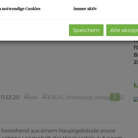
K
h notwendige Cookies
immer aktiv
N
F
W
Speichern
Alle akzep
G
f
B
Z
age 2020-09-21 at 11.53.20
K
 bestehend aus einem Hauptgebäude sowie
schöne Landschaft des Weinviertels auf einem