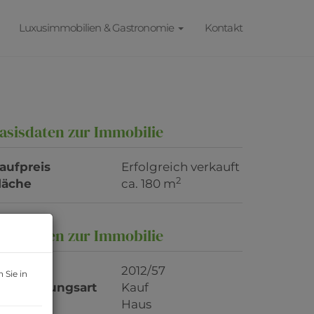
Luxusimmobilien & Gastronomie
Kontakt
asisdaten zur Immobilie
aufpreis
Erfolgreich verkauft
2
läche
ca. 180 m
asisdaten zur Immobilie
bjektnr.
2012/57
 Sie in
ermarktungsart
Kauf
bjektart
Haus