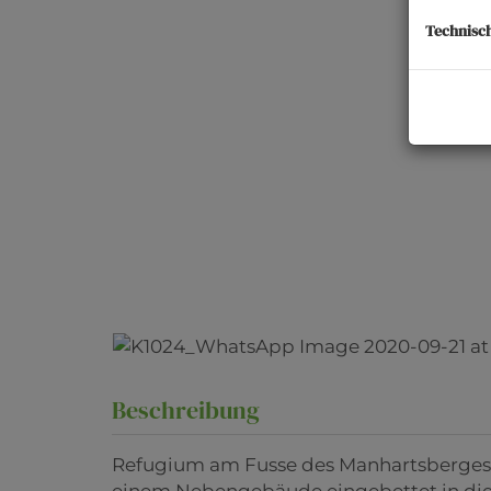
Technisc
K1024_WhatsApp Im
Beschreibung
Refugium am Fusse des Manhartsberges
einem Nebengebäude eingebettet in die 