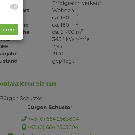
aufpreis
Erfolgreich verkauft
utzungsart
Wohnen
2
läche
ca. 180 m
2
ohnfläche
ca. 180 m
tieren
2
rundfläche
ca. 5.700 m
2
HWB
345.1 kWh/m
a
GEE
2,95
aujahr
1920
ustand
gepflegt
ontaktieren Sie uns
Jürgen Schuster
+43 (0) 664 2563804
+43 (0) 664 2563804