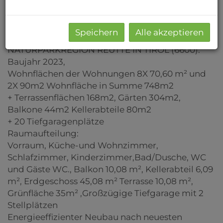
Für Anleger und Vermieter: Der Kaufpreis
Gesamt von € 3.393.333,. ist netto zzgl. UST (€
4.072.000,-)
Speichern
Alle akzeptieren
WOHNUNGEN MIT BERGBLICK IN DER
NATURPARKREGION REUTTE IN TIROL (6600).
Baujahr 2023,
Wohnflächen der Wohnungen 8X 70,60 m² und
2X 90m2 Wohnfläche in Summe 748m2
+ Terrassenflächen 168m2, Gärten 304m2,
Balkone 44m2 Kellerabteile 80m2
+ 20 Tiefgaragenplätze
Raumaufteilung:
Vorraum, Küche-und Wohnzimmer,
Schlafzimmer, Kinderzimmer,Bad/Dusche, WC
und Gäste WC., Balkon 10,08 m², Kellerabteil 6,09
m², Erdgeschoss 45,08 m² Terrasse 10,08 m²,
Grünfläche 35m² ,Großzügige Tiefgarage mit 2
Stellplätzen
Energieeffizienter Neubau nach neuesten