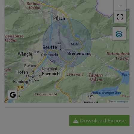
−
Tiles ©
basemap.at
Download Expose