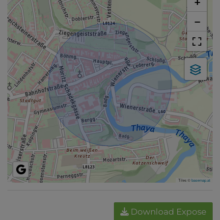
+
−
Tiles ©
basemap.at
Download Expose