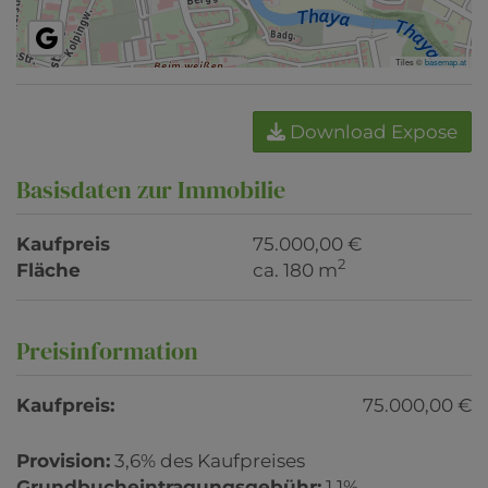
Tiles ©
basemap.at
Download Expose
Basisdaten zur Immobilie
Kaufpreis
75.000,00 €
2
Fläche
ca. 180 m
Preisinformation
Kaufpreis:
75.000,00 €
Provision:
3,6% des Kaufpreises
Grundbucheintragungsgebühr:
1,1%