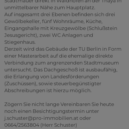
Stadtmauer direkt in Waidhofen an der Thaya in
unmittelbarer Nähe zum Hauptplatz.
Auf insgesamt drei Ebenen befinden sich drei
Gewölbekeller, fünf Wohnräume, Küche,
Eingangshalle mit Kreuzgewölbe (Schlußstein
Jesusgericht), zwei WC Anlagen und
Stiegenhaus.
Derzeit wird das Gebäude der TU Berlin in Form
einer Masterarbeit auf die ehemalige direkte
Verbindung zum angrenzenden Stadtmuseum
untersucht. Das Dachgeschoß ist ausbaufähig,
die Erlangung von Landesförderungen
(Zuschüssen), sowie steuerbegünstigter
Abschreibungen ist hierzu möglich.
Zögern Sie nicht lange Vereinbaren Sie heute
noch einen Besichtigungstermin unter
j.schuster@pro-immobilien.at oder
0664/2563804 (Herr Schuster)