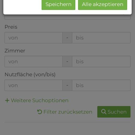
Ort
Speichern
Alle akzeptieren
Preis
-
Zimmer
-
Nutzfläche (von/bis)
-
Weitere Suchoptionen
Filter zurücksetzen
Suchen