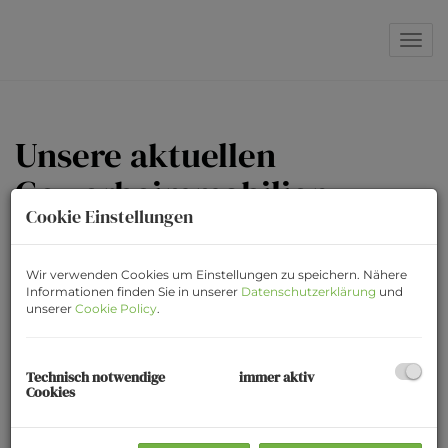
Navi
Unsere aktuellen
Gewerbeimmobilien
Cookie Einstellungen
Vermarktungsart
Wir verwenden Cookies um Einstellungen zu speichern. Nähere
Informationen finden Sie in unserer
Datenschutzerklärung
und
Alle
Miete
unserer
Cookie Policy
.
Kauf
Technisch notwendige
immer aktiv
Objektart
Cookies